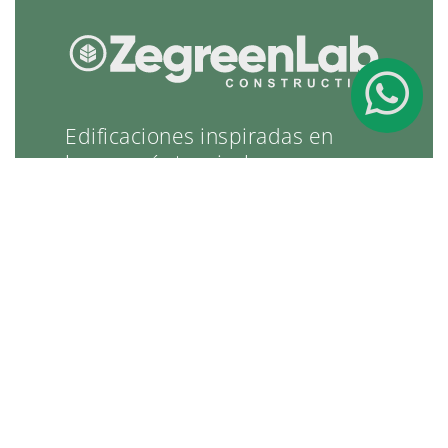
Edificaciones inspiradas en
la armonía tropical
Zegreenlab Construcción es una empresa pionera en
el campo de la construcción ecológica y sostenible.
Además de ser los primeros en la construcción con
las fibras de cáñamo en Costa Rica, durante más de
5 años investigan la aplicación de otras fibras de
plantas tropicales. Orgullosamente podemos decir
que somos los pioneros en el desarrollo de una
nueva categoría de materiales renovables en la
construcción: concretos a base fibras vegetales.